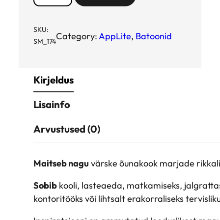
p
p
L
SKU:
Category:
AppLite
, 
Batoonid
SM_174
i
t
e
Kirjeldus
õ
u
Lisainfo
n
a
Arvustused (0)
b
a
t
Maitseb nagu
värske õunakook marjade rikkalik
o
Sobib
kooli, lasteaeda, matkamiseks, jalgratta
o
kontoritööks või lihtsalt erakorraliseks tervisli
n
m