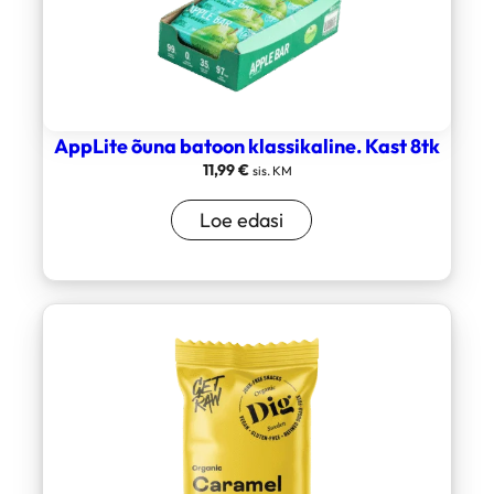
AppLite õuna batoon klassikaline. Kast 8tk
11,99
€
sis. KM
Loe edasi