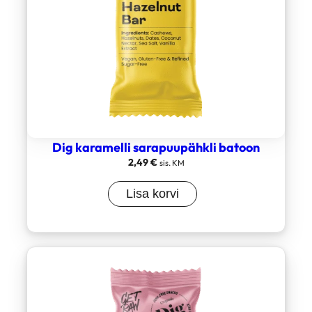
Dig karamelli sarapuupähkli batoon
2,49
€
sis. KM
Lisa korvi