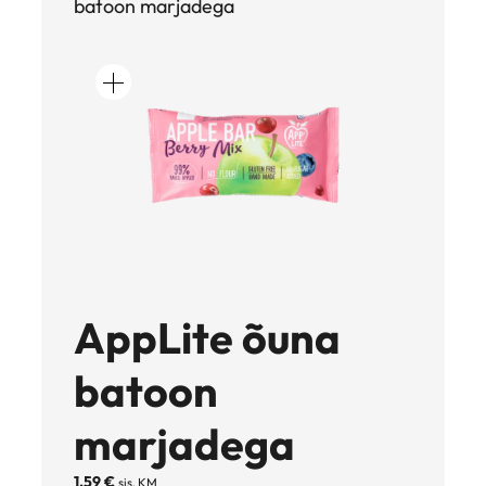
batoon marjadega
c
h
AppLite õuna
batoon
marjadega
1,59
€
sis. KM