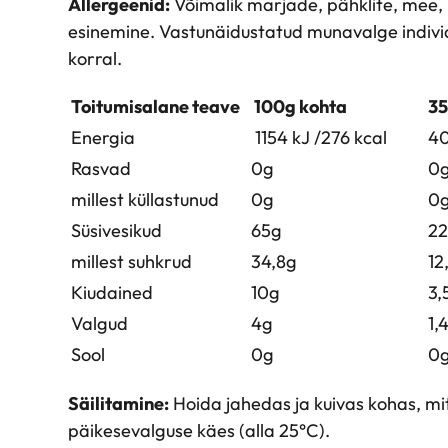
Allergeenid:
Võimalik marjade, pähklite, mee, 
esinemine. Vastunäidustatud munavalge indiv
korral.
Toitumisalane teave
100g kohta
35
Energia
1154 kJ /276 kcal
40
Rasvad
0g
0
millest küllastunud
0g
0
Süsivesikud
65g
22
millest suhkrud
34,8g
12
Kiudained
10g
3,
Valgud
4g
1,
Sool
0g
0
Säilitamine:
Hoida jahedas ja kuivas kohas, mi
päikesevalguse käes (alla 25°C).