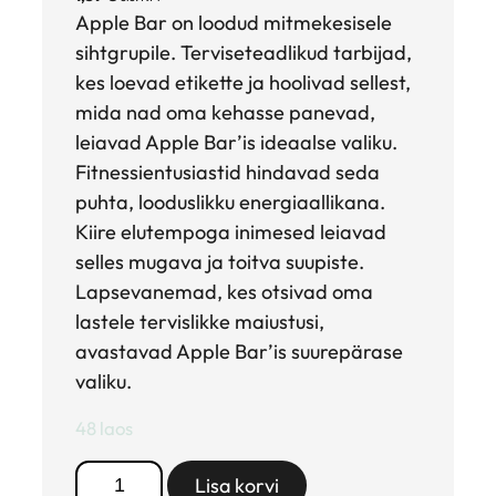
Apple Bar on loodud mitmekesisele
sihtgrupile. Terviseteadlikud tarbijad,
kes loevad etikette ja hoolivad sellest,
mida nad oma kehasse panevad,
leiavad Apple Bar’is ideaalse valiku.
Fitnessientusiastid hindavad seda
puhta, looduslikku energiaallikana.
Kiire elutempoga inimesed leiavad
selles mugava ja toitva suupiste.
Lapsevanemad, kes otsivad oma
lastele tervislikke maiustusi,
avastavad Apple Bar’is suurepärase
valiku.
48 laos
A
Lisa korvi