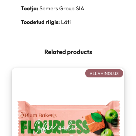
Tootja:
Semers Group SIA
Toodetud riigis:
Läti
Related products
SOODUS
ALLAHINDLUS
TOODE