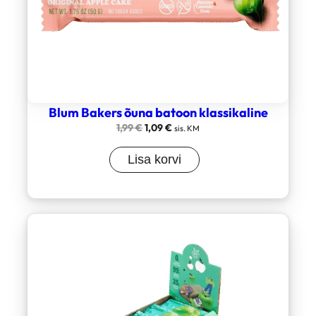
Blum Bakers õuna batoon klassikaline
Algne
Current
1,99
€
1,09
€
sis. KM
hind
price
oli:
is:
Lisa korvi
1,99 €.
1,09 €.