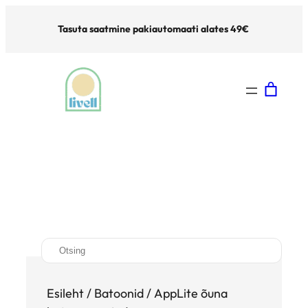
Tasuta saatmine pakiautomaati alates 49€
S
e
a
Esileht
/
Batoonid
/ AppLite õuna
r