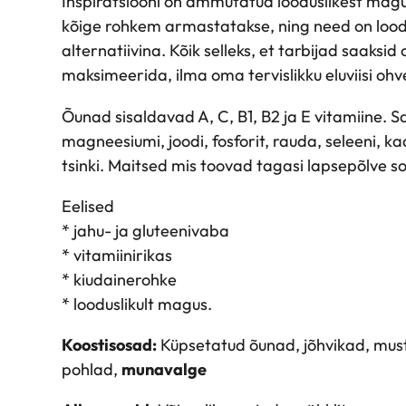
Inspiratsiooni on ammutatud looduslikest magu
a
kõige rohkem armastatakse, ning need on loo
r
alternatiivina. Kõik selleks, et tarbijad saaksi
j
maksimeerida, ilma oma tervislikku eluviisi o
a
d
Õunad sisaldavad A, C, B1, B2 ja E vitamiine. S
e
magneesiumi, joodi, fosforit, rauda, seleeni, kaa
g
tsinki. Maitsed mis toovad tagasi lapsepõlve so
a
Eelised
k
* jahu- ja gluteenivaba
o
* vitamiinirikas
g
* kiudainerohke
u
* looduslikult magus.
s
Koostisosad:
Küpsetatud õunad, jõhvikad, mus
pohlad,
munavalge