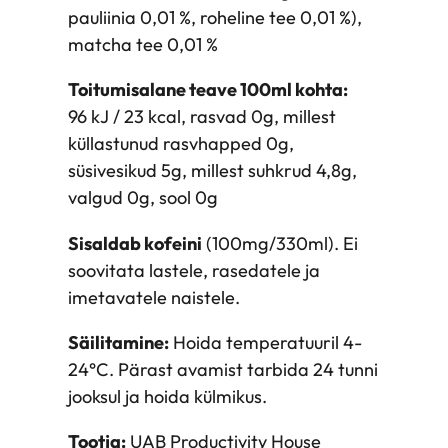
pauliinia 0,01 %, roheline tee 0,01 %),
e
matcha tee 0,01 %
a
p
Toitumisalane teave 100ml kohta:
e
96 kJ / 23 kcal, rasvad 0g, millest
l
küllastunud rasvhapped 0g,
s
süsivesikud 5g, millest suhkrud 4,8g,
i
valgud 0g, sool 0g
n
k
Sisaldab kofeini
(100mg/330ml). Ei
o
soovitata lastele, rasedatele ja
g
imetavatele naistele.
u
Säilitamine:
Hoida temperatuuril 4-
s
24°C. Pärast avamist tarbida 24 tunni
jooksul ja hoida külmikus.
Tootja:
UAB Productivity House