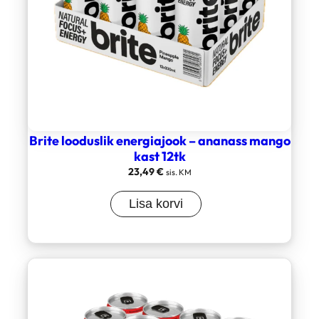
Brite looduslik energiajook – ananass mango
kast 12tk
23,49
€
sis. KM
Lisa korvi