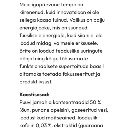
e
Meie igapäevane tempo on
n
kiirenenud, kuid innovatsioon ei ole
e
sellega kaasa tulnud. Valikus on palju
r
energiajooke, mis on suunaud
g
füüsilisele energiale, kuid siiani ei ole
i
loodud midagi vaimsele erksusele.
a
Brite on loodud teaduslike uuringute
j
põhjal ning kõige tõhusamate
o
funktsionaalsete supertoitude baasil
o
aitamaks toetada fokusseeritust ja
k
produktiivsust.
–
Koostisosad:
p
Puuviljamahla kontsentraadid 50 %
u
(õun, punane apelsin), gaseeritud vesi,
n
looduslikud maitseained, looduslik
a
kofeiin 0,03 %, ekstraktid (guaraana
n