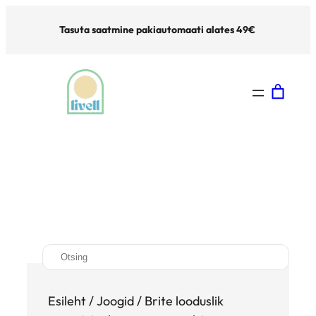
Tasuta saatmine pakiautomaati alates 49€
S
e
a
Esileht
/
Joogid
/ Brite looduslik
r