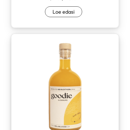
hind
price
oli:
is:
Loe edasi
3,99 €.
1,99 €.