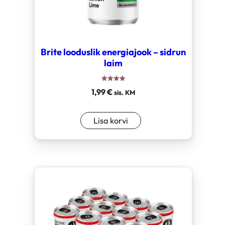
Brite looduslik energiajook – sidrun
laim
Hinnanguga
1,99
€
sis. KM
5.00
/ 5
Lisa korvi