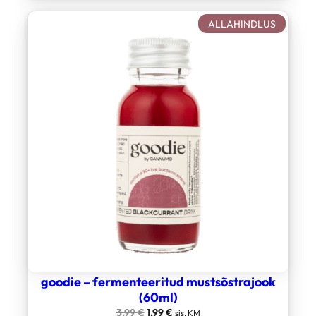
SOODUS
ALLAHINDLUS
TOODE
goodie – fermenteeritud mustsõstrajook
(60ml)
Algne
Current
3,99
€
1,99
€
sis. KM