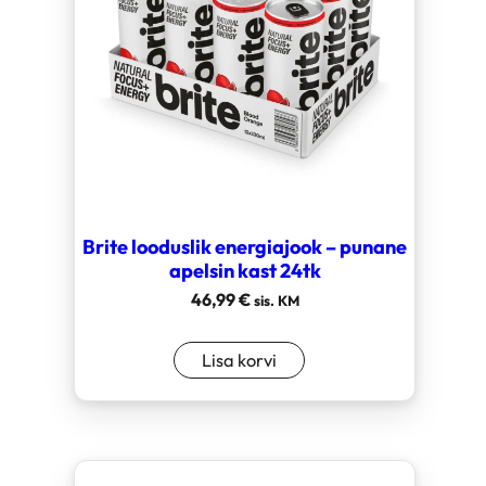
Brite looduslik energiajook – punane
apelsin kast 24tk
46,99
€
sis. KM
Lisa korvi