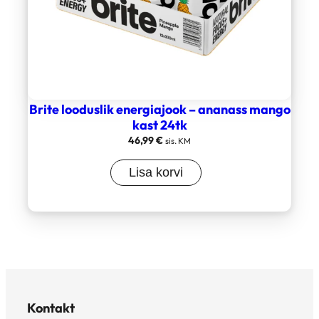
Brite looduslik energiajook – ananass mango
kast 24tk
46,99
€
sis. KM
Lisa korvi
Kontakt