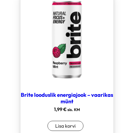
Brite looduslik energiajook – vaarikas
münt
1,99
€
sis. KM
Lisa korvi