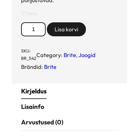
põhjustavad.
37 laos
B
Lisa korvi
r
i
t
SKU:
Category:
Brite
, 
Joogid
BR_542
e
Brändid:
Brite
l
o
o
Kirjeldus
d
u
Lisainfo
s
l
Arvustused (0)
i
k