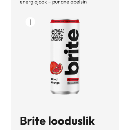
energiajook – punane apelsin
c
h
Brite looduslik