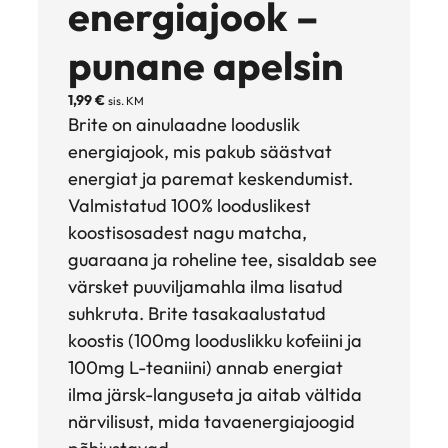
energiajook –
punane apelsin
1,99
€
sis. KM
Brite on ainulaadne looduslik
energiajook, mis pakub säästvat
energiat ja paremat keskendumist.
Valmistatud 100% looduslikest
koostisosadest nagu matcha,
guaraana ja roheline tee, sisaldab see
värsket puuviljamahla ilma lisatud
suhkruta. Brite tasakaalustatud
koostis (100mg looduslikku kofeiini ja
100mg L-teaniini) annab energiat
ilma järsk-languseta ja aitab vältida
närvilisust, mida tavaenergiajoogid